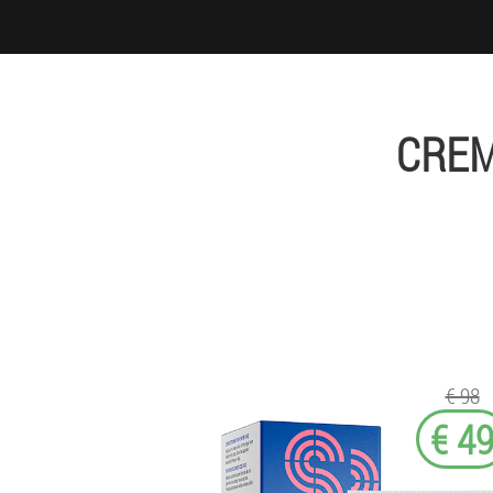
CREM
€ 98
€ 4