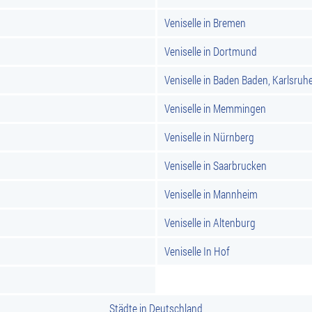
Veniselle in Bremen
Veniselle in Dortmund
Veniselle in Baden Baden, Karlsruh
Veniselle in Memmingen
Veniselle in Nürnberg
Veniselle in Saarbrucken
Veniselle in Mannheim
Veniselle in Altenburg
Veniselle In Hof
Städte in Deutschland