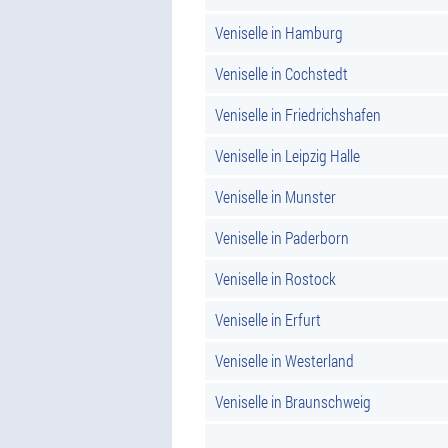
Veniselle in Hamburg
Veniselle in Cochstedt
Veniselle in Friedrichshafen
Veniselle in Leipzig Halle
Veniselle in Munster
Veniselle in Paderborn
Veniselle in Rostock
Veniselle in Erfurt
Veniselle in Westerland
Veniselle in Braunschweig