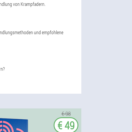
andlung von Krampfadern.
ehandlungsmethoden und empfohlene
rn?
€ 98
€ 49