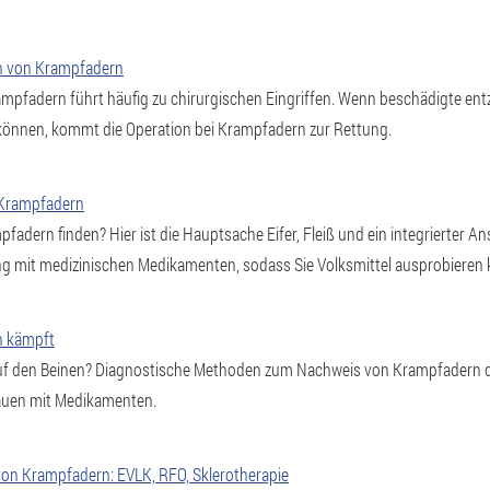
en von Krampfadern
ampfadern führt häufig zu chirurgischen Eingriffen. Wenn beschädigte ent
können, kommt die Operation bei Krampfadern zur Rettung.
 Krampfadern
fadern finden? Hier ist die Hauptsache Eifer, Fleiß und ein integrierter An
g mit medizinischen Medikamenten, sodass Sie Volksmittel ausprobieren
n kämpft
auf den Beinen? Diagnostische Methoden zum Nachweis von Krampfadern 
auen mit Medikamenten.
n Krampfadern: EVLK, RFO, Sklerotherapie