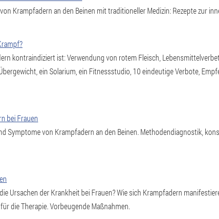
on Krampfadern an den Beinen mit traditioneller Medizin: Rezepte zur i
 Krampf?
ern kontraindiziert ist: Verwendung von rotem Fleisch, Lebensmittelverbett
Übergewicht, ein Solarium, ein Fitnessstudio, 10 eindeutige Verbote, Emp
rn bei Frauen
und Symptome von Krampfadern an den Beinen. Methodendiagnostik, konse
uen
ie Ursachen der Krankheit bei Frauen? Wie sich Krampfadern manifestier
n für die Therapie. Vorbeugende Maßnahmen.