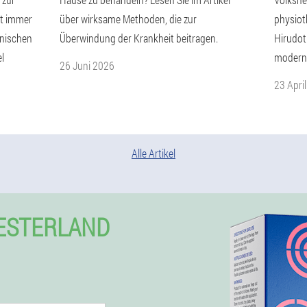
ht immer
über wirksame Methoden, die zur
physiot
inischen
Überwindung der Krankheit beitragen.
Hirudot
l
moderne
26 Juni 2026
23 Apri
Alle Artikel
WESTERLAND