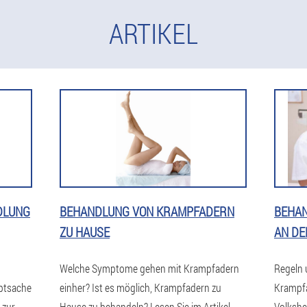
ARTIKEL
DLUNG
BEHANDLUNG VON KRAMPFADERN
BEHA
ZU HAUSE
AN DE
Welche Symptome gehen mit Krampfadern
Regeln 
uptsache
einher? Ist es möglich, Krampfadern zu
Krampfa
 zur
Hause zu behandeln? Lesen Sie im Artikel
Volkshe