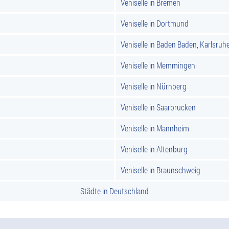
Veniselle in Bremen
Veniselle in Dortmund
Veniselle in Baden Baden, Karlsruh
Veniselle in Memmingen
Veniselle in Nürnberg
Veniselle in Saarbrucken
Veniselle in Mannheim
Veniselle in Altenburg
Veniselle in Braunschweig
Städte in Deutschland