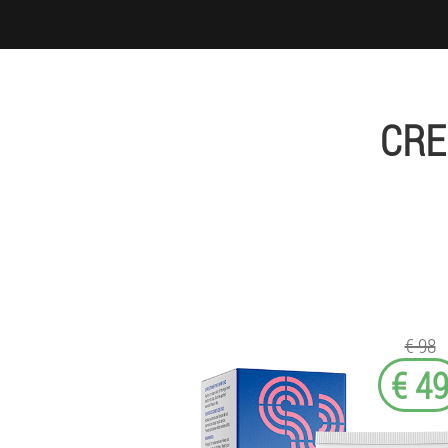
CRE
€ 98
€ 4