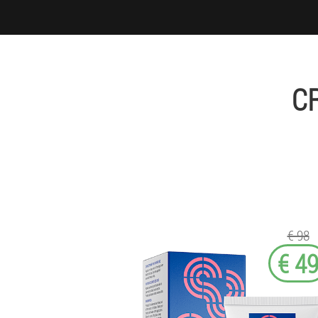
C
€ 98
€ 4