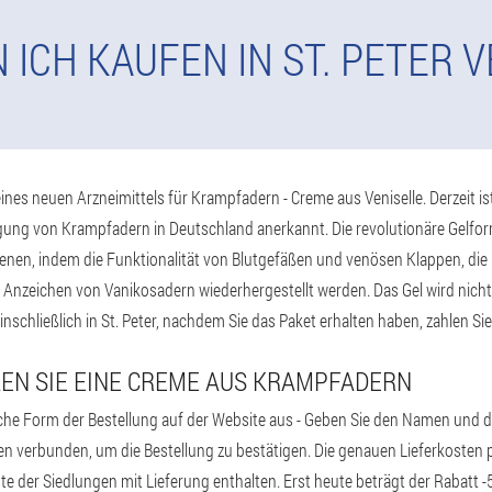
 ICH KAUFEN IN ST. PETER V
ines neuen Arzneimittels für Krampfadern - Creme aus Veniselle. Derzeit ist
ng von Krampfadern in Deutschland anerkannt. Die revolutionäre Gelfor
n, indem die Funktionalität von Blutgefäßen und venösen Klappen, die R
 Anzeichen von Vanikosadern wiederhergestellt werden. Das Gel wird nicht
inschließlich in St. Peter, nachdem Sie das Paket erhalten haben, zahlen Sie
LLEN SIE EINE CREME AUS KRAMPFADERN
nfache Form der Bestellung auf der Website aus - Geben Sie den Namen und
Ihnen verbunden, um die Bestellung zu bestätigen. Die genauen Lieferkosten
Liste der Siedlungen mit Lieferung enthalten. Erst heute beträgt der Rabatt 