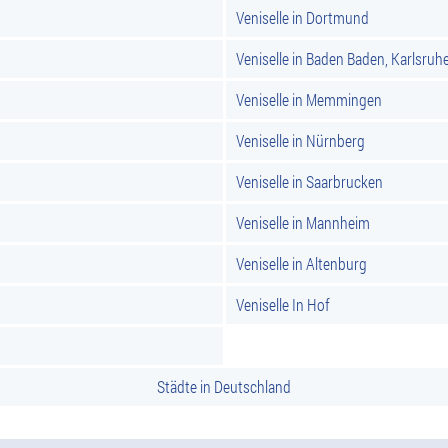
Veniselle in Dortmund
Veniselle in Baden Baden, Karlsruh
Veniselle in Memmingen
Veniselle in Nürnberg
Veniselle in Saarbrucken
Veniselle in Mannheim
Veniselle in Altenburg
Veniselle In Hof
Städte in Deutschland