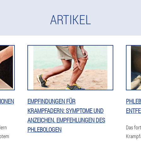
ARTIKEL
TIONEN
EMPFINDUNGEN FÜR
PHLEB
KRAMPFADERN: SYMPTOME UND
ENTF
ANZEICHEN. EMPFEHLUNGEN DES
dern
Das for
PHLEBOLOGEN
rotem
Krampfa