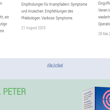
in
Eingrif
Empfindungen für Krampfadern: Symptome
Venen n
und Anzeichen. Empfehlungen des
t, ein
wiederh
Phlebologen. Varikose: Symptome.
utige
Operati
21 August 2025
ere
28 Mai 
Alle Artikel
. PETER