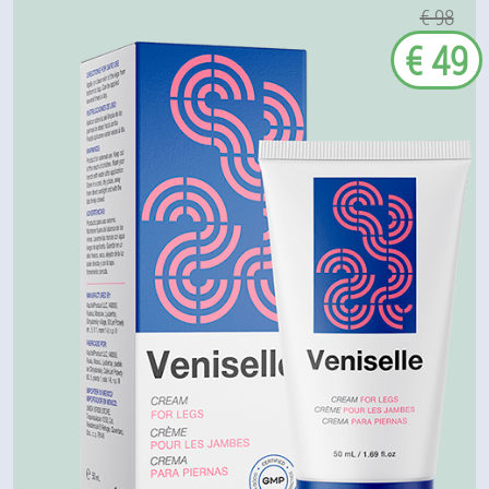
€ 98
€ 49