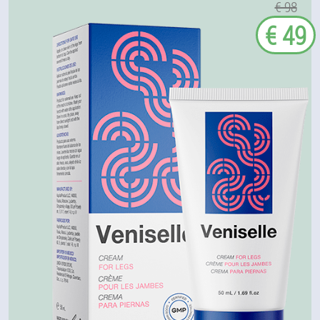
€ 98
€ 49