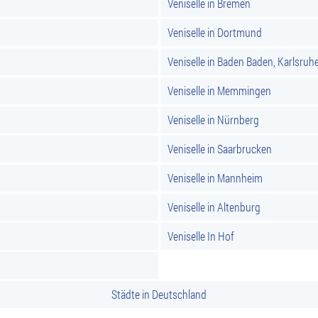
Veniselle in Bremen
Veniselle in Dortmund
Veniselle in Baden Baden, Karlsruh
Veniselle in Memmingen
Veniselle in Nürnberg
Veniselle in Saarbrucken
Veniselle in Mannheim
Veniselle in Altenburg
Veniselle In Hof
Städte in Deutschland