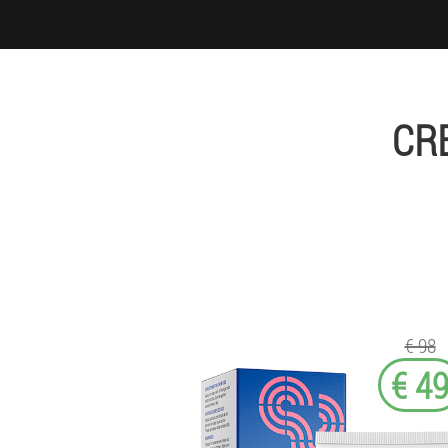
CR
€ 98
€ 4