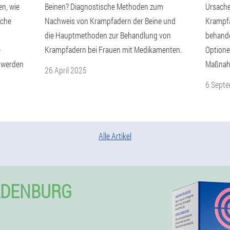
n, wie
Beinen? Diagnostische Methoden zum
Ursache
lche
Nachweis von Krampfadern der Beine und
Krampfa
die Hauptmethoden zur Behandlung von
behande
e
Krampfadern bei Frauen mit Medikamenten.
Optione
 werden
Maßnah
26 April 2025
6 Sept
Alle Artikel
LDENBURG