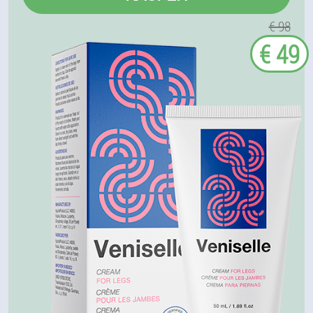
€ 98
€ 49