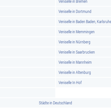
Veniselle in Bremen
Veniselle in Dortmund
Veniselle in Baden Baden, Karlsruh
Veniselle in Memmingen
Veniselle in Nürnberg
Veniselle in Saarbrucken
Veniselle in Mannheim
Veniselle in Altenburg
Veniselle In Hof
Städte in Deutschland