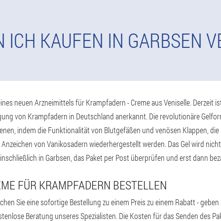
 ICH KAUFEN IN GARBSEN V
ines neuen Arzneimittels für Krampfadern - Creme aus Veniselle. Derzeit ist
ng von Krampfadern in Deutschland anerkannt. Die revolutionäre Gelfor
n, indem die Funktionalität von Blutgefäßen und venösen Klappen, die R
 Anzeichen von Vanikosadern wiederhergestellt werden. Das Gel wird nicht
 einschließlich in Garbsen, das Paket per Post überprüfen und erst dann bez
REME FÜR KRAMPFADERN BESTELLEN
chen Sie eine sofortige Bestellung zu einem Preis zu einem Rabatt - geb
kostenlose Beratung unseres Spezialisten. Die Kosten für das Senden des P