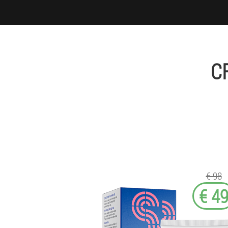
C
€ 98
€ 4