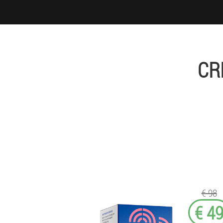
CR
€ 98
€ 4