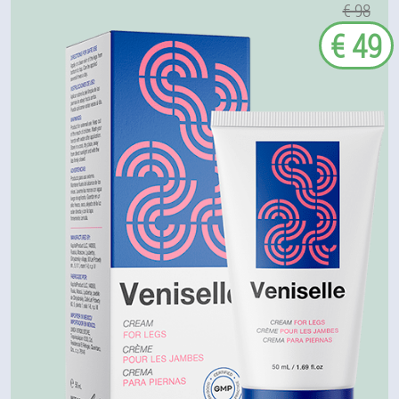
€ 98
€ 49