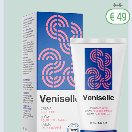
€ 98
€ 49