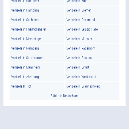
Veniselle in Hannover
Veniselle in Köln
Veniselle in Hamburg
Veniselle in Bremen
Veniselle in Cochstedt
Veniselle in Dortmund
Veniselle in Friedrichshafen
Veniselle in Leipzig Halle
Veniselle in Memmingen
Veniselle in Munster
Veniselle in Nürnberg
Veniselle in Paderborn
Veniselle in Saarbrucken
Veniselle in Rostock
Veniselle in Mannheim
Veniselle in Erfurt
Veniselle in Altenburg
Veniselle in Westerland
Veniselle In Hof
Veniselle in Braunschweig
Städte in Deutschland