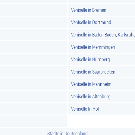
Veniselle in Bremen
Veniselle in Dortmund
Veniselle in Baden Baden, Karlsruh
Veniselle in Memmingen
Veniselle in Nürnberg
Veniselle in Saarbrucken
Veniselle in Mannheim
Veniselle in Altenburg
Veniselle In Hof
Städte in Deutschland