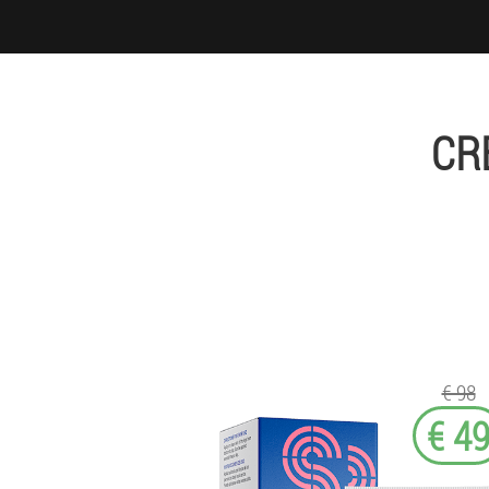
CR
€ 98
€ 4