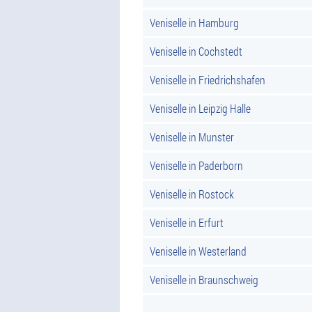
Veniselle in Hamburg
Veniselle in Cochstedt
Veniselle in Friedrichshafen
Veniselle in Leipzig Halle
Veniselle in Munster
Veniselle in Paderborn
Veniselle in Rostock
Veniselle in Erfurt
Veniselle in Westerland
Veniselle in Braunschweig